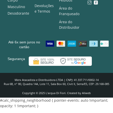
Corpo
Pedidos
Devoluções
Masculino
Área do
e Termos
Desodorante
Franqueado
Área do
Distribuidor
Até 6x sem juros no
cartão
Segurança
Merx Atacadista e Distribuidora LTDA | CNPJ: 41.337.711/0002-14
Rua 6B, n° 80, Quadra 14A, Lote 11, Sala Box 60, Civit II, Serra/ES, CEP: 29.168-085
Copyright © 2025 L'acqua Di Fiori. Created by Aliweb
#calc_shipping_neighborhood { pointer-events: auto !important;
opacity: 1 !important; }