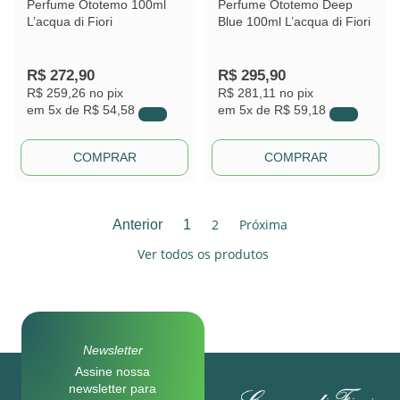
Perfume Ototemo 100ml
Perfume Ototemo Deep
L’acqua di Fiori
Blue 100ml L’acqua di Fiori
R$
272,90
R$
295,90
R$ 259,26
no pix
R$ 281,11
no pix
em
5x de
R$ 54,58
em
5x de
R$ 59,18
COMPRAR
COMPRAR
2
Próxima
Anterior
1
Ver todos os produtos
Newsletter
Assine nossa
newsletter para