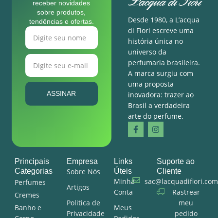
receber novidades
sobre produtos,
Desde 1980, a L’acqua
tendências e ofertas.
di Fiori escreve uma
história única no
universo da
perfumaria brasileira.
A marca surgiu com
uma proposta
ASSINAR
inovadora: trazer ao
Brasil a verdadeira
arte do perfume.
Principais
Empresa
Links
Suporte ao
Categorias
Sobre Nós
Úteis
Cliente
Minha
sac@lacquadifiori.com
Perfumes
Artigos
Conta
Rastrear
Cremes
Politica de
meu
Banho e
Meus
Privacidade
pedido