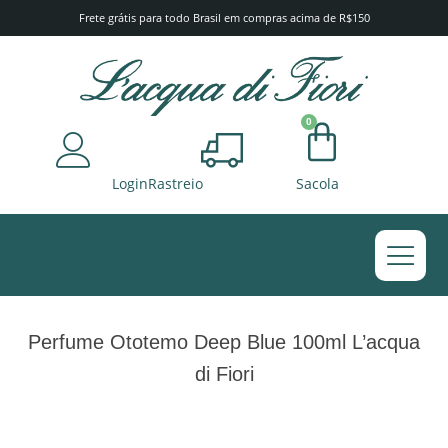
Frete grátis para todo Brasil em compras acima de R$150
0
Login
Rastreio
Sacola
BANHO E CORPO
Perfume Ototemo Deep Blue 100ml L’acqua
di Fiori