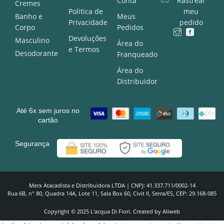
Conta
Rastrear
Cremes
Politica de
meu
Banho e
Meus
Privacidade
pedido
Corpo
Pedidos
Devoluções
Masculino
Área do
e Termos
Desodorante
Franqueado
Área do
Distribuidor
Até 6x sem juros no
cartão
Segurança
Merx Atacadista e Distribuidora LTDA | CNPJ: 41.337.711/0002-14
Rua 6B, n° 80, Quadra 14A, Lote 11, Sala Box 60, Civit II, Serra/ES, CEP: 29.168-085
Copyright © 2025 L'acqua Di Fiori. Created by Aliweb