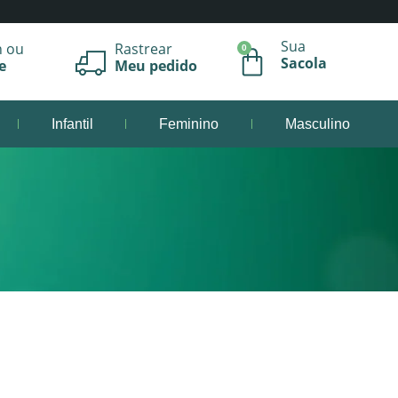
Sua
n ou
Rastrear
0
Sacola
e
Meu pedido
Infantil
Feminino
Masculino