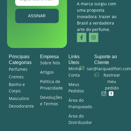
A marca surgiu com
uma proposta
ASSINAR
inovadora: trazer ao
Brasil a verdadeira
arte do perfume.
Principais
Empresa
Links
Suporte ao
Categorias
Sobre Nós
Úteis
Cliente
Minha
sac@lacquadifiori.com
Perfumes
Artigos
Conta
Rastrear
Cremes
Politica de
meu
Banho e
Meus
Privacidade
pedido
Corpo
Pedidos
Devoluções
Masculino
Área do
e Termos
Desodorante
Franqueado
Área do
Distribuidor