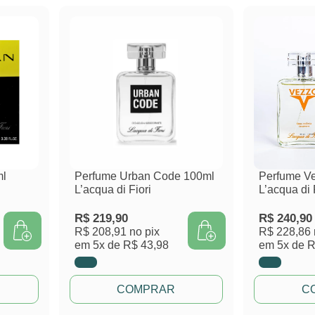
ml
Perfume Urban Code 100ml
Perfume V
L’acqua di Fiori
L’acqua di 
R$
219,90
R$
240,90
R$ 208,91
no pix
R$ 228,86
em
5x de
R$ 43,98
em
5x de
R
COMPRAR
C