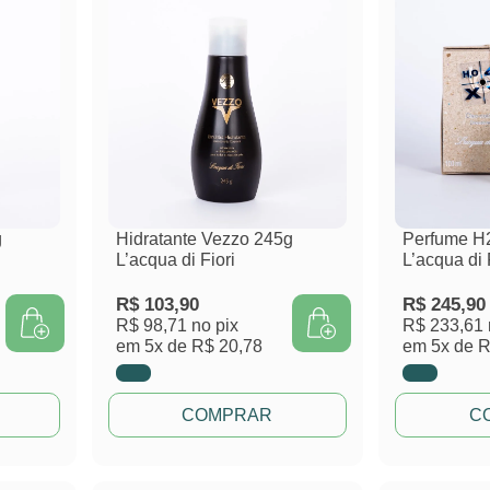
g
Hidratante Vezzo 245g
Perfume H
L’acqua di Fiori
L’acqua di 
R$
103,90
R$
245,90
R$ 98,71
no pix
R$ 233,61
em
5x de
R$ 20,78
em
5x de
R
COMPRAR
C