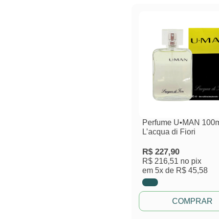
Perfume U•MAN 100
L’acqua di Fiori
R$
227,90
R$ 216,51
no pix
em
5x de
R$ 45,58
COMPRAR