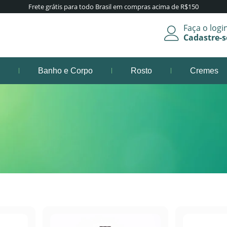
Frete grátis para todo Brasil em compras acima de R$150
Faça o logi
Cadastre-s
s
Banho e Corpo
Rosto
Cremes