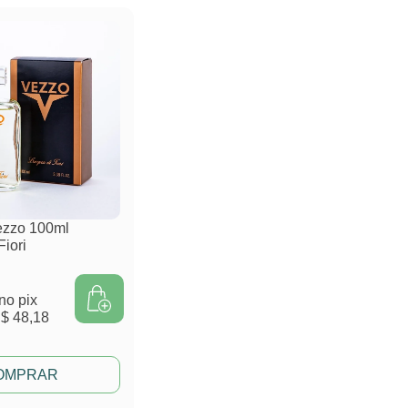
ezzo 100ml
Fiori
no pix
$ 48,18
OMPRAR