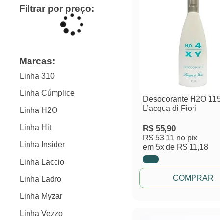
Filtrar por preço:
Marcas:
Linha 310
Linha Cúmplice
Desodorante H2O 11
L’acqua di Fiori
Linha H2O
Linha Hit
R$
55,90
R$ 53,11
no pix
Linha Insider
em
5x de
R$ 11,18
Linha Laccio
COMPRAR
Linha Ladro
Linha Myzar
Linha Vezzo