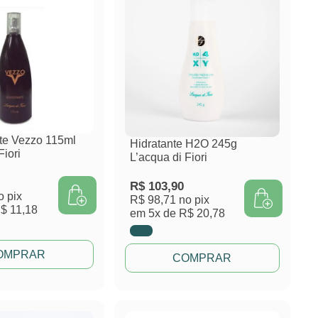
te Vezzo 115ml
Hidratante H2O 245g
Fiori
L’acqua di Fiori
R$
103,90
o pix
R$ 98,71
no pix
$ 11,18
em
5x de
R$ 20,78
OMPRAR
COMPRAR