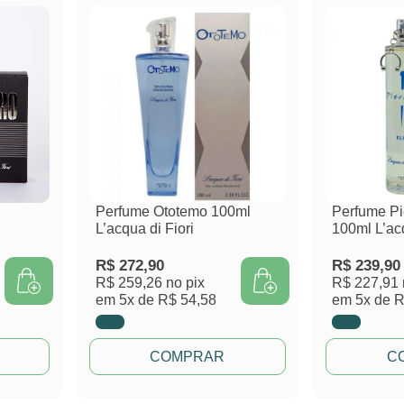
Perfume Ototemo 100ml
Perfume Pi
L’acqua di Fiori
100ml L’acq
R$
272,90
R$
239,90
R$ 259,26
no pix
R$ 227,91
em
5x de
R$ 54,58
em
5x de
R
COMPRAR
C