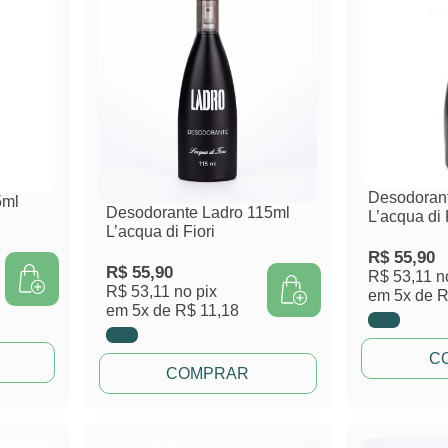
Desodoran
5ml
Desodorante Ladro 115ml
L’acqua di 
L’acqua di Fiori
R$
55,90
R$
55,90
R$ 53,11
n
R$ 53,11
no pix
em
5x de
R
em
5x de
R$ 11,18
C
COMPRAR