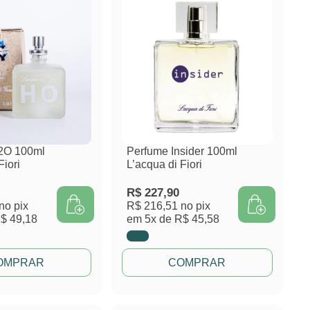
2O 100ml
Perfume Insider 100ml
Fiori
L’acqua di Fiori
R$
227,90
no pix
R$ 216,51
no pix
$ 49,18
em
5x de
R$ 45,58
OMPRAR
COMPRAR