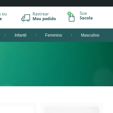
Sua
n ou
Rastrear
0
Sacola
e
Meu pedido
Infantil
Feminino
Masculino