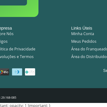
presa
Links Úteis
bre Nós
Minha Conta
tigos
Meus Pedidos
litica de Privacidade
Área do Franquead
voluções e Termos
Área do Distribuido
S
P: 29.168-085
nt; opacity: 1 !important; }