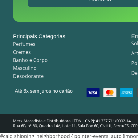
Principais Categorias
Em
So
Perfumes
Cremes
Ar
Banho e Corpo
Po
Masculino
De
Desodorante
Até 6x sem juros no cartão
Merx Atacadista e Distribuidora LTDA | CNPJ: 41.337.711/0002-14
Rua 6B, n° 80, Quadra 14A, Lote 11, Sala Box 60, Civit II, Serra/ES, CE
#calc_shipping_neighborhood { pointer-events: auto !importa