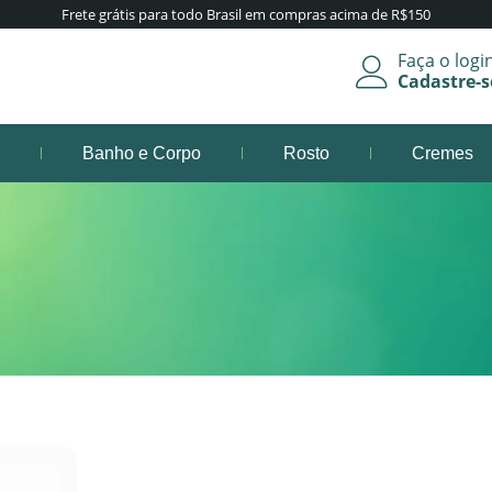
Frete grátis para todo Brasil em compras acima de R$150
Faça o logi
Cadastre-s
s
Banho e Corpo
Rosto
Cremes