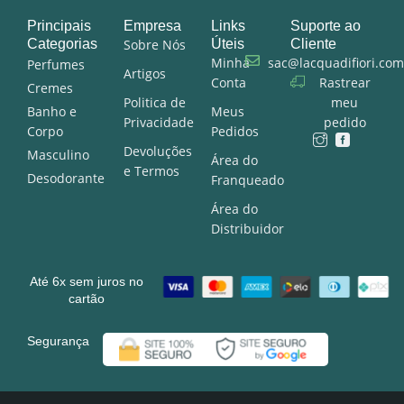
Principais
Empresa
Links
Suporte ao
Categorias
Sobre Nós
Úteis
Cliente
Minha
sac@lacquadifiori.com
Perfumes
Artigos
Conta
Rastrear
Cremes
Politica de
meu
Banho e
Meus
Privacidade
pedido
Corpo
Pedidos
Devoluções
Masculino
Área do
e Termos
Desodorante
Franqueado
Área do
Distribuidor
Até 6x sem juros no
cartão
Segurança