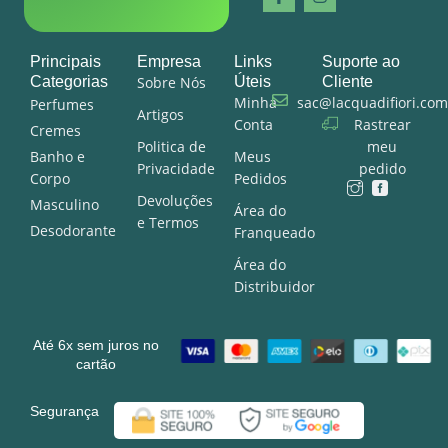
Principais
Empresa
Links
Suporte ao
Categorias
Sobre Nós
Úteis
Cliente
Minha
sac@lacquadifiori.com
Perfumes
Artigos
Conta
Rastrear
Cremes
Politica de
meu
Banho e
Meus
Privacidade
pedido
Corpo
Pedidos
Devoluções
Masculino
Área do
e Termos
Desodorante
Franqueado
Área do
Distribuidor
Até 6x sem juros no
cartão
Segurança