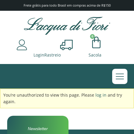
Frete grátis para todo Brasil em compras acima de R$150
0
Login
Rastreio
Sacola
BANHO E CORPO
You’re unauthorized to view this page. Please
log in
and try
again.
Newsletter