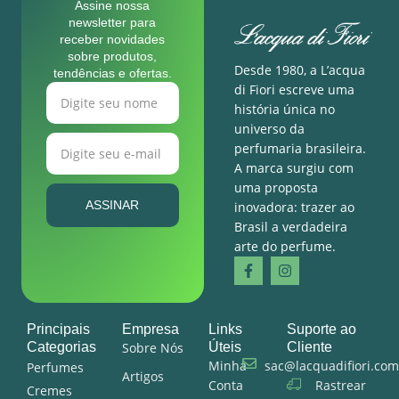
Assine nossa
newsletter para
receber novidades
sobre produtos,
Desde 1980, a L’acqua
tendências e ofertas.
di Fiori escreve uma
história única no
universo da
perfumaria brasileira.
A marca surgiu com
uma proposta
ASSINAR
inovadora: trazer ao
Brasil a verdadeira
arte do perfume.
Principais
Empresa
Links
Suporte ao
Categorias
Sobre Nós
Úteis
Cliente
Minha
sac@lacquadifiori.com
Perfumes
Artigos
Conta
Rastrear
Cremes