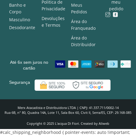
Politica de
meu
Banho e
Meus
Privacidade
pedido
Corpo
Pedidos
Devoluções
Masculino
Área do
e Termos
Desodorante
Franqueado
Área do
Distribuidor
Até 6x sem juros no
cartão
Segurança
Merx Atacadista e Distribuidora LTDA | CNPJ: 41.337.711/0002-14
Rua 6B, n° 80, Quadra 14A, Lote 11, Sala Box 60, Civit II, Serra/ES, CEP: 29.168-085
Copyright © 2025 L'acqua Di Fiori. Created by Aliweb
#calc_shipping_neighborhood { pointer-events: auto !important;