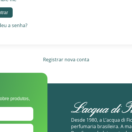
deu a senha?
Registrar nova conta
obre produtos,
Desde 1980, a L’acqua di Fi
perfumaria brasileira. A m