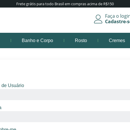
Frete grátis para todo Brasil em compras acima de R$150
Faça o logi
Cadastre-s
s
Banho e Corpo
Rosto
Cremes
a Login em sua conta
de Usuário
a
bre-me