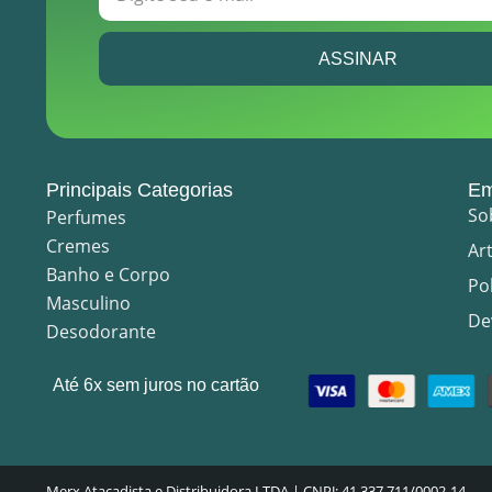
ASSINAR
Principais Categorias
Em
So
Perfumes
Cremes
Ar
Banho e Corpo
Po
Masculino
De
Desodorante
Até 6x sem juros no cartão
Merx Atacadista e Distribuidora LTDA | CNPJ: 41.337.711/0002-14