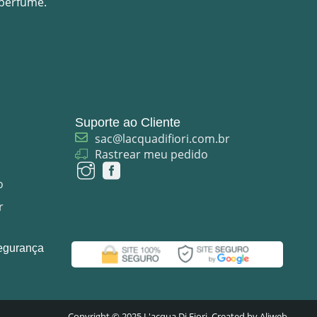
 perfume.
Suporte ao Cliente
sac@lacquadifiori.com.br
Rastrear meu pedido
o
r
egurança
Copyright © 2025 L'acqua Di Fiori. Created by Aliweb