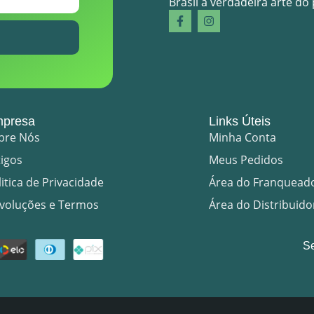
Brasil a verdadeira arte do
presa
Links Úteis
bre Nós
Minha Conta
tigos
Meus Pedidos
litica de Privacidade
Área do Franquead
voluções e Termos
Área do Distribuido
S