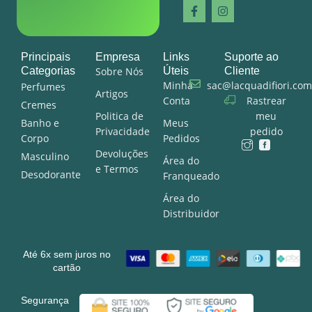
Principais
Empresa
Links
Suporte ao
Categorias
Sobre Nós
Úteis
Cliente
Minha
sac@lacquadifiori.com
Perfumes
Artigos
Conta
Rastrear
Cremes
Politica de
meu
Banho e
Meus
Privacidade
pedido
Corpo
Pedidos
Devoluções
Masculino
Área do
e Termos
Desodorante
Franqueado
Área do
Distribuidor
Até 6x sem juros no
cartão
Segurança